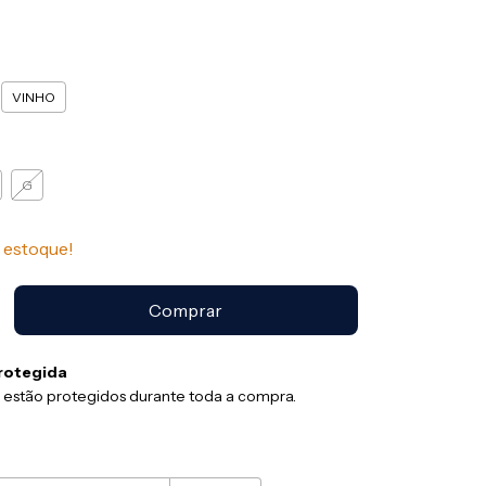
VINHO
G
estoque!
rotegida
 estão protegidos durante toda a compra.
:
Alterar CEP