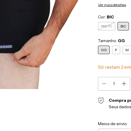
Ver mais detalhes
Cor:
BIC
PRETO
BIC
Tamanho:
GG
GG
P
M
Só restam
2
em 
Compra p
Seus dados
Entregas para o CEP
Meios de envio