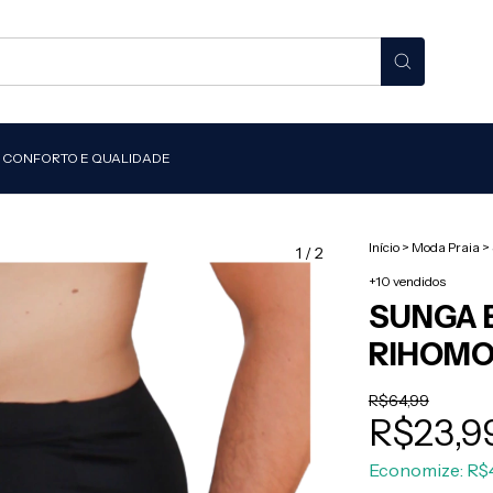
O, CONFORTO E QUALIDADE
Início
>
Moda Praia
>
1
/
2
+10 vendidos
SUNGA 
RIHOMO
R$64,99
R$23,9
Economize:
R$