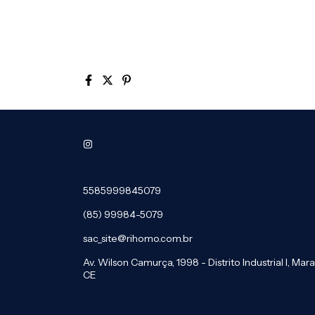
5585999845079
(85) 99984-5079
sac_site@rihomo.com.br
Av. Wilson Camurça, 1998 - Distrito Industrial I, Ma
CE