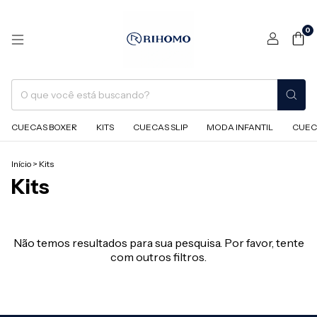
0
CUECAS BOXER
KITS
CUECAS SLIP
MODA INFANTIL
CUEC
Início
>
Kits
Kits
Não temos resultados para sua pesquisa. Por favor, tente
com outros filtros.