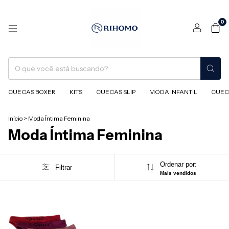
0
CUECAS BOXER
KITS
CUECAS SLIP
MODA INFANTIL
CUEC
Início
>
Moda Íntima Feminina
Moda Íntima Feminina
Ordenar por:
Filtrar
Mais vendidos