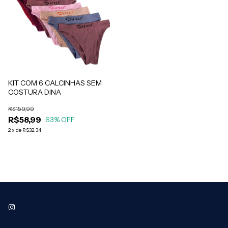
KIT COM 6 CALCINHAS SEM
COSTURA DINA
R$159,99
R$58,99
63
% OFF
2
x
de
R$32,34