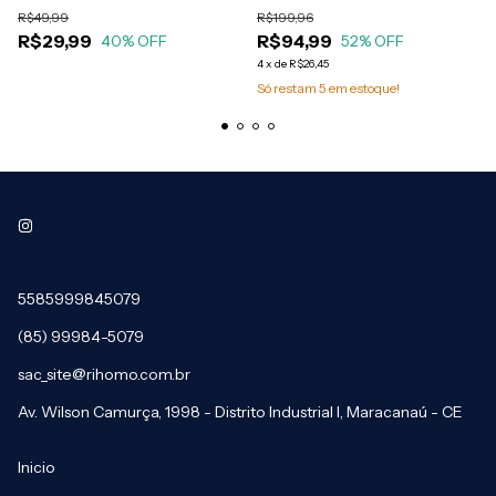
BÁSICA
R$49,99
R$199,96
R$29,99
R$94,99
40
% OFF
52
% OFF
4
x
de
R$26,45
Só restam
5
em estoque!
5585999845079
(85) 99984-5079
sac_site@rihomo.com.br
Av. Wilson Camurça, 1998 - Distrito Industrial I, Maracanaú - CE
Inicio