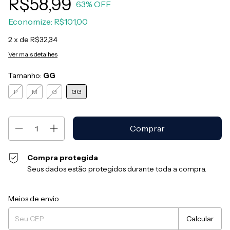
R$58,99
63
% OFF
Economize:
R$101,00
2
x de
R$32,34
Ver mais detalhes
Tamanho:
GG
P
M
G
GG
Compra protegida
Seus dados estão protegidos durante toda a compra.
Entregas para o CEP:
Alterar CEP
Meios de envio
Calcular